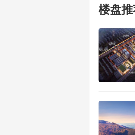
楼盘推
空工业
企和事
此前被
司东营
通告”
兵、中