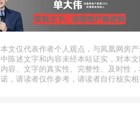
则资管公司涉非吸被立案
该局正在侦办青云资产管理
法吸收公众存款案。现公
：本文仅代表作者个人观点，与凤凰网房产
、徐某某、吴某某已被依
文中陈述文字和内容未经本站证实，对本文
分内容、文字的真实性、完整性、及时性，
在进一步侦办中。”
承诺，请读者仅作参考，请读者自行核实相
资产官网等平台均高调宣称
集团）旗下全资子公司。