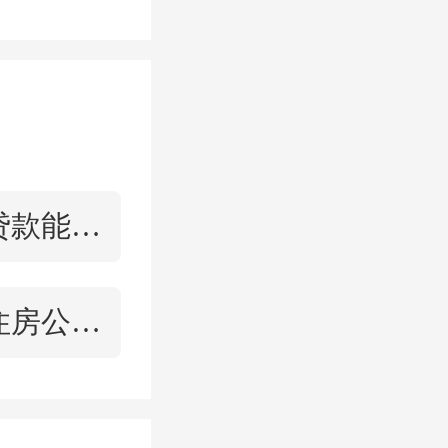
资产向上
山东）贸
入“假冒
商业贷款能不能转公积金贷款
“中铁中
收公众存
宁德住房公积金查询
的案情细
牌中国航