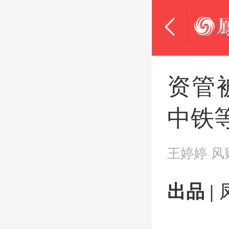
资管
中铁
王婷婷
风
出品 |