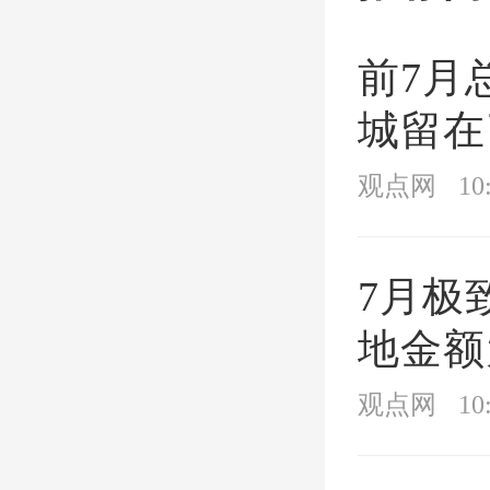
不鲜，
前7月
单、水
城留在
黑产业
观点网
10
7月极
地金额
制假章
观点网
10