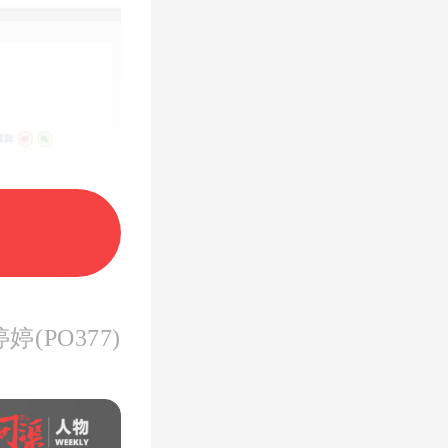
(PO377)
方就发布