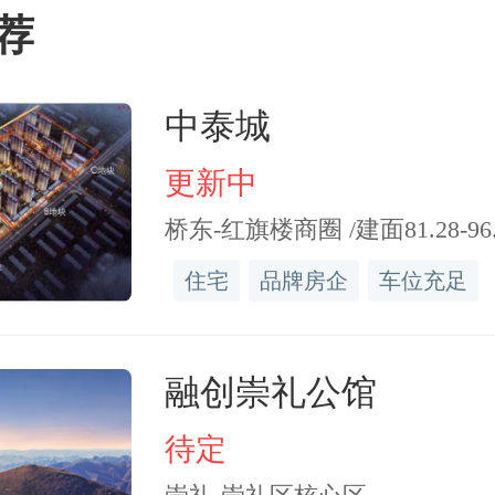
荐
集团有限公司、宋庆龄基
业单位。
中泰城
更新中
东营警方发布“普信资产管
桥东-红旗楼商圈 /建面81.28-96.
第一分公司非法吸收公众
住宅
品牌房企
车位充足
的普信资产，则曾假借中
邮等多家央企的噱头违规操
融创崇礼公馆
待定