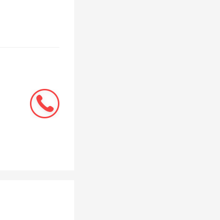
铁港航东
铁广州工
争，走上
企长期贴
不变更名
为，待加
事件屡见