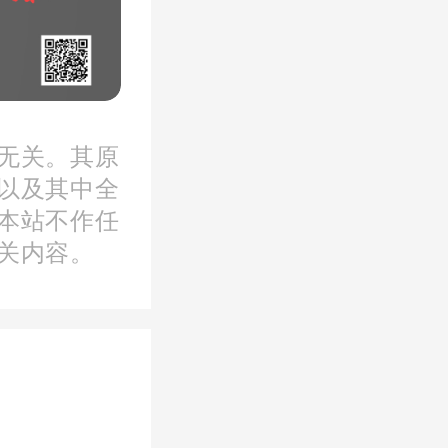
的通告
有限公司
司涉案人
无关。其原
法逮捕，
以及其中全
本站不作任
关内容。
为央企
然而凤凰