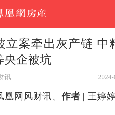
被立案牵出灰产链 中
等央企被坑
2024-
财讯
凤凰网风财讯、
作者 |
王婷