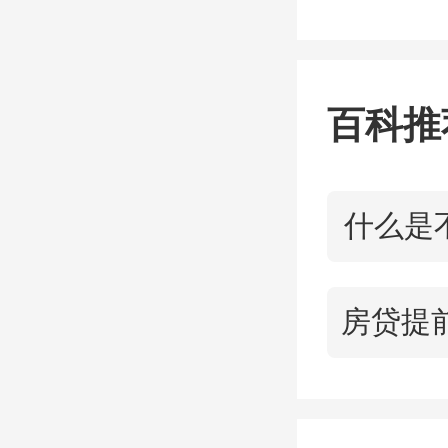
网风财
穿透3
易有限
百科推
名单”
什么是
无独有
基供应
款，利
节。中