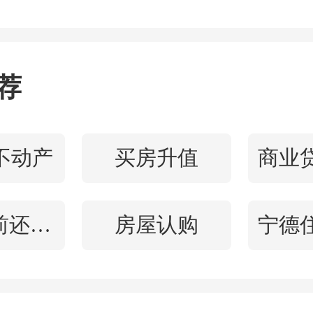
讯通过天眼查发现，青云
层的100%控股公司“凯建（
公司”，已经被中粮集团列
荐
。
不动产
买房升值
偶，去年底“两高”曾通报了
链集团有限公司”非法吸
房贷提前还款违约金
房屋认购
用私募基金诈骗近80亿元
铁中基便是伪造证件，贴