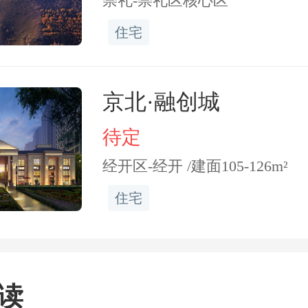
崇礼-崇礼区核心区
者竟出现了，假冒央企“中
住宅
工程有限公司”和真央企中
团有限公司出现不正当竞
京北·融创城
情况。据悉，由于该假央
待定
铁”开展经营，并且迟迟
经开区-经开 /建面105-126m²
被专项行动明确为假冒行
住宅
。
读
，近年来“假冒央国企”的