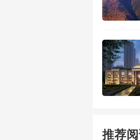
更有甚
南海洋
程局集
法庭的
牌“中
称，已
力整治
推荐阅
实际上