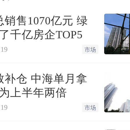
而造假背后隐藏的是一条
总销售1070亿元 绿
分深沉、打假艰难、危害巨
了千亿房企TOP5
链。
:19
市场
致补仓 中海单月拿
为上半年两倍
、造假证
:19
市场