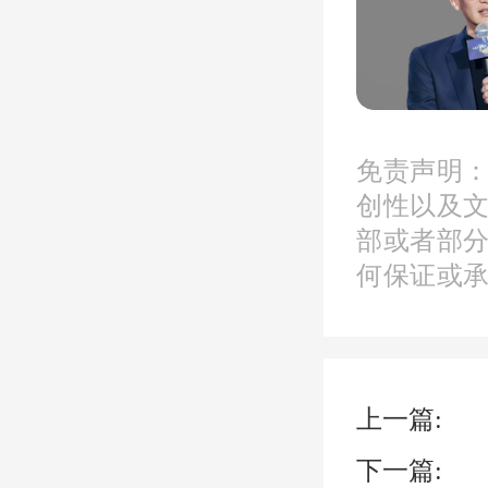
了一
称，“
涉嫌非
免责声明
员徐某
创性以及
部或者部
案件正
何保证或
青云
上一篇:
（中粮
下一篇: