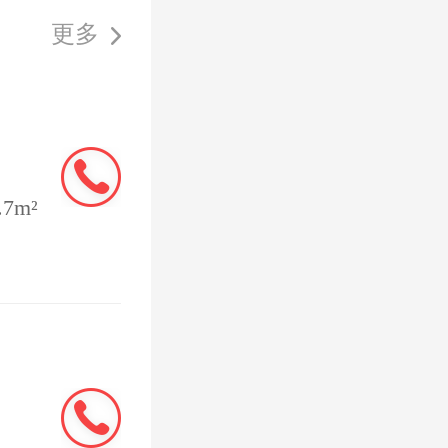
金会等央
更多
理有限公
7m²
存款案情
能投、中
作。